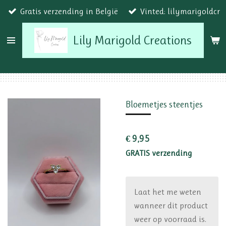
Gratis verzending in België
Vinted: lilymarigoldcr
Ga
direct
Lily Marigold Creations
naar
de
hoofdinhoud
Bloemetjes steentjes
€ 9,95
GRATIS verzending
Laat het me weten
wanneer dit product
weer op voorraad is.