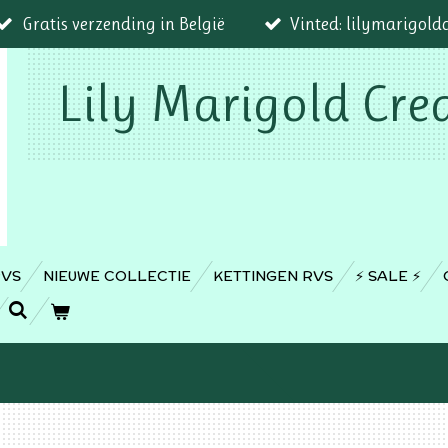
Gratis verzending in België
Vinted: lilymarigold
Lily Marigold Cre
RVS
NIEUWE COLLECTIE
KETTINGEN RVS
⚡️ SALE ⚡️