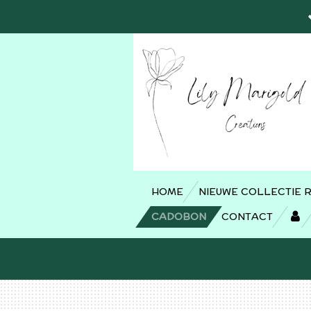
Ga
direct
naar
de
hoofdinhoud
HOME
NIEUWE COLLECTIE 
CADOBON
CONTACT