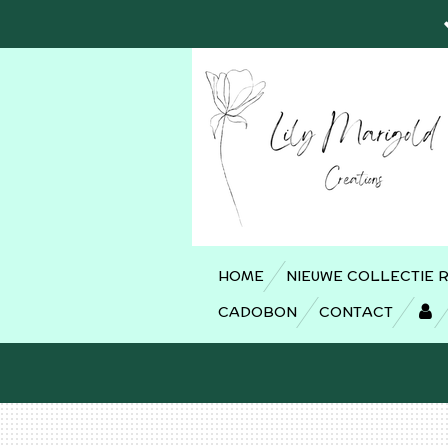
Ga
direct
naar
de
hoofdinhoud
HOME
NIEUWE COLLECTIE 
CADOBON
CONTACT