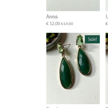
Anna
U
€ 12,00
€
€ 17,00
Sale!