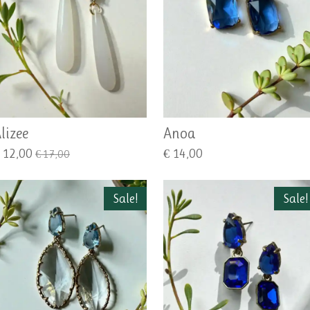
lizee
Anoa
 12,00
€ 14,00
€ 17,00
Sale!
Sale!