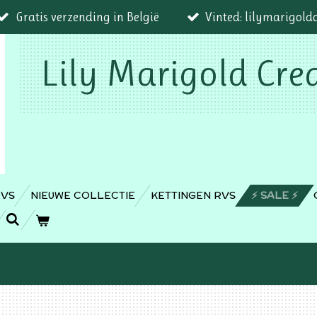
Gratis verzending in België
Vinted: lilymarigold
Lily Marigold Cre
RVS
NIEUWE COLLECTIE
KETTINGEN RVS
⚡️ SALE ⚡️