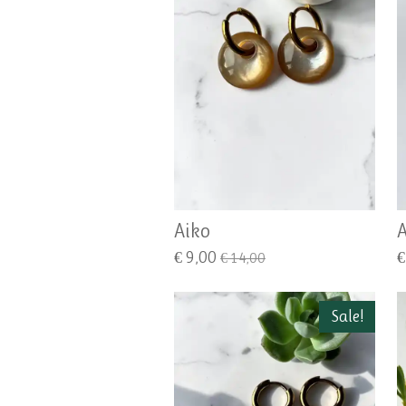
Aiko
A
€ 9,00
€
€ 14,00
Sale!