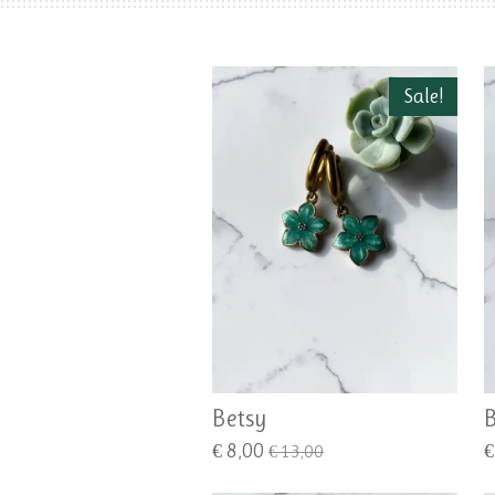
Sale!
Betsy
B
€ 8,00
€
€ 13,00