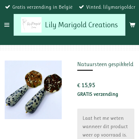
Gratis verzending in België
Vinted: lilymarigoldcr
Ga
direct
Lily Marigold Creations
naar
de
hoofdinhoud
Natuursteen gespikkeld
€ 15,95
GRATIS verzending
Laat het me weten
wanneer dit product
weer op voorraad is.