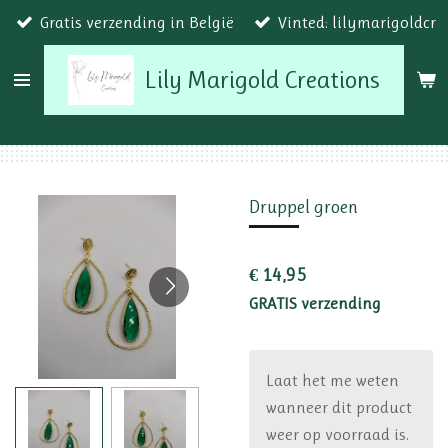
Gratis verzending in België
Vinted: lilymarigoldcr
Ga
direct
Lily Marigold Creations
naar
de
hoofdinhoud
Druppel groen
€ 14,95
GRATIS verzending
Laat het me weten
wanneer dit product
weer op voorraad is.