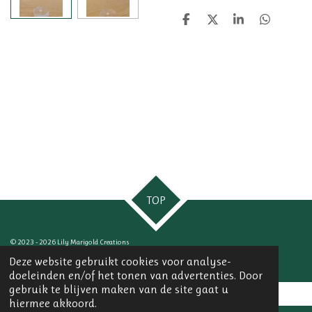
D
D
S
D
e
e
h
e
l
e
a
l
e
l
r
e
n
e
n
TOP
© 2023 - 2026 Lily Marigold Creations
Powered by
JouwWeb
Deze website gebruikt cookies voor analyse-
doeleinden en/of het tonen van advertenties. Door
gebruik te blijven maken van de site gaat u
hiermee akkoord.