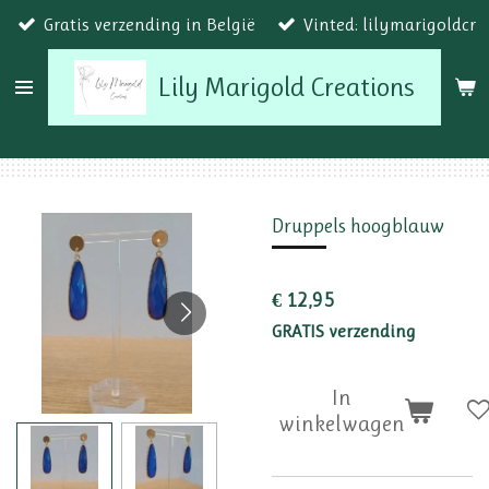
Gratis verzending in België
Vinted: lilymarigoldcr
Ga
direct
Lily Marigold Creations
naar
de
hoofdinhoud
Druppels hoogblauw
€ 12,95
GRATIS verzending
In
winkelwagen