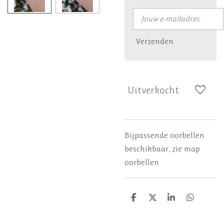
Verzenden
Uitverkocht
Bijpassende oorbellen
beschikbaar, zie map
oorbellen
D
D
S
D
e
e
h
e
l
e
a
l