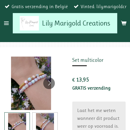
Gratis verzending in België
Vinted: lilymarigoldcr
Ga
direct
Lily Marigold Creations
naar
de
hoofdinhoud
Set multicolor
€ 13,95
GRATIS verzending
Laat het me weten
wanneer dit product
weer op voorraad is.