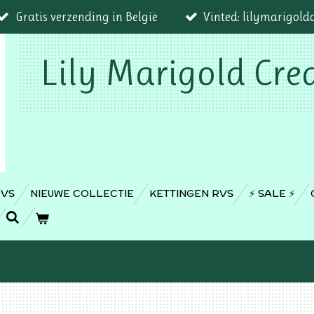
Gratis verzending in België
Vinted: lilymarigold
Lily Marigold Cre
RVS
NIEUWE COLLECTIE
KETTINGEN RVS
⚡️ SALE ⚡️