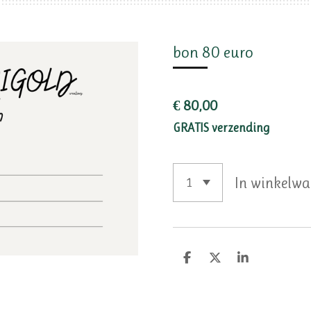
bon 80 euro
€ 80,00
GRATIS verzending
In winkelw
D
D
S
e
e
h
l
e
a
e
l
r