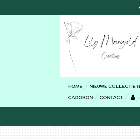
Ga
direct
naar
de
hoofdinhoud
HOME
NIEUWE COLLECTIE 
CADOBON
CONTACT