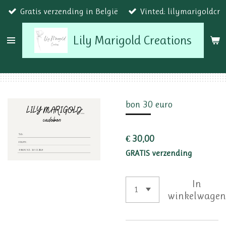
Gratis verzending in België
Vinted: lilymarigoldcr
Ga
direct
Lily Marigold Creations
naar
de
hoofdinhoud
bon 30 euro
€ 30,00
GRATIS verzending
In
winkelwage