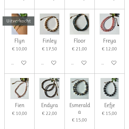
Uitverkocht
Flyn
Finley
Floor
Freya
€ 10,00
€ 17,50
€ 21,00
€ 12,00
Houd mij op de hoogte
In winkelwagen
In winkelwagen
In winkelwa
Fien
Endyra
Esmerald
Eefje
a
€ 10,00
€ 22,00
€ 15,00
€ 15,00