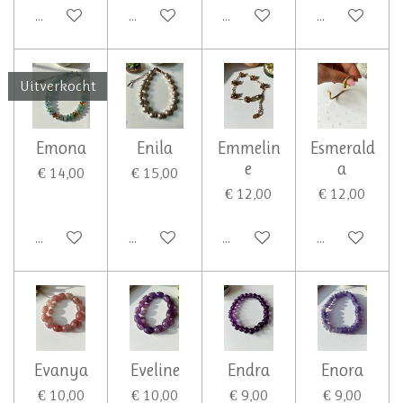
In winkelwagen
In winkelwagen
In winkelwagen
In winkelwa
Uitverkocht
Emona
Enila
Emmelin
Esmerald
e
a
€ 14,00
€ 15,00
€ 12,00
€ 12,00
Houd mij op de hoogte
In winkelwagen
In winkelwagen
In winkelwa
Evanya
Eveline
Endra
Enora
€ 10,00
€ 10,00
€ 9,00
€ 9,00