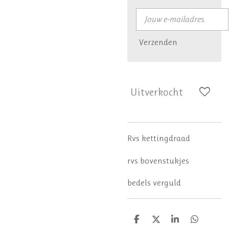
Verzenden
Uitverkocht
Rvs kettingdraad
rvs bovenstukjes
bedels verguld
D
D
S
D