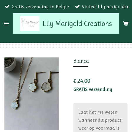
Gratis verzending in België
Vinted: lilymarigoldcr
Ga
direct
Lily Marigold Creations
naar
de
hoofdinhoud
Bianca
€ 24,00
GRATIS verzending
Laat het me weten
wanneer dit product
weer op voorraad is.