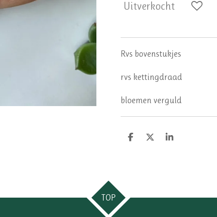
Uitverkocht
Rvs bovenstukjes
rvs kettingdraad
bloemen verguld
D
D
S
e
e
h
l
e
a
e
l
r
n
e
TOP