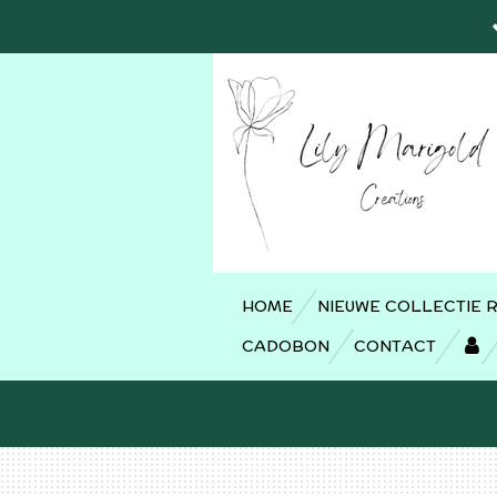
Ga
direct
naar
de
hoofdinhoud
HOME
NIEUWE COLLECTIE 
CADOBON
CONTACT