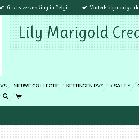
Gratis verzending in België
Vinted: lilymarigold
Lily Marigold Cre
RVS
NIEUWE COLLECTIE
KETTINGEN RVS
⚡️ SALE ⚡️