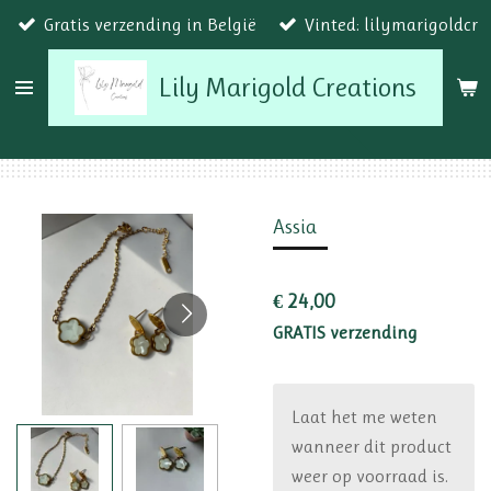
Gratis verzending in België
Vinted: lilymarigoldcr
Ga
direct
Lily Marigold Creations
naar
de
hoofdinhoud
Assia
€ 24,00
GRATIS verzending
Laat het me weten
wanneer dit product
weer op voorraad is.