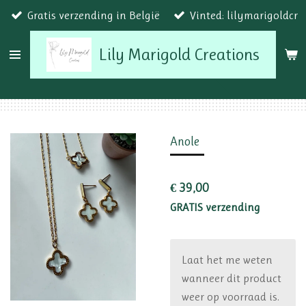
Gratis verzending in België
Vinted: lilymarigoldcr
Ga
direct
Lily Marigold Creations
naar
de
hoofdinhoud
Anole
€ 39,00
GRATIS verzending
Laat het me weten
wanneer dit product
weer op voorraad is.