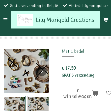
Gratis verzending in België
Vinted: lilymarigoldcr
Ga
direct
Lily Marigold Creations
naar
de
hoofdinhoud
Met 1 bedel
€ 17,50
GRATIS verzending
In
winkelwagen