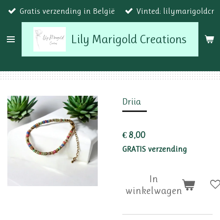
Gratis verzending in België
Vinted: lilymarigoldcr
Ga
direct
Lily Marigold Creations
naar
de
hoofdinhoud
Driia
€ 8,00
GRATIS verzending
In
winkelwagen