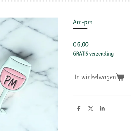
Am-pm
€ 6,00
GRATIS verzending
In winkelwagen
D
D
S
e
e
h
l
e
a
e
l
r