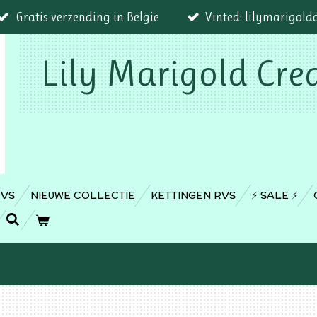
Gratis verzending in België
Vinted: lilymarigold
Lily Marigold Cre
RVS
NIEUWE COLLECTIE
KETTINGEN RVS
⚡️ SALE ⚡️