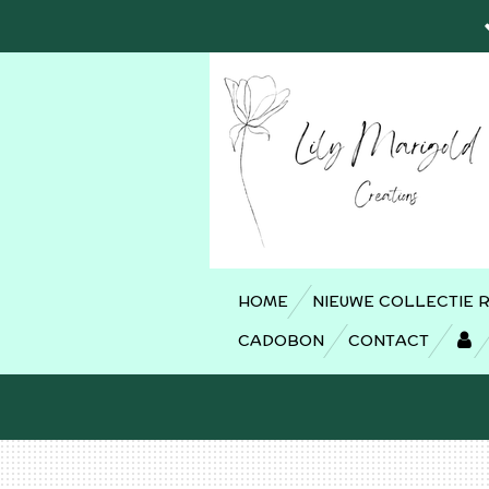
Ga
direct
naar
de
hoofdinhoud
HOME
NIEUWE COLLECTIE 
CADOBON
CONTACT