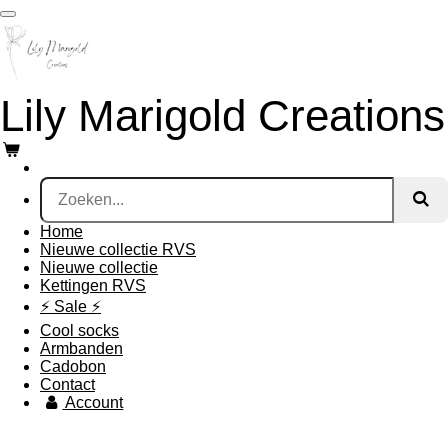
Ga
direct
naar
de
hoofdinhoud
Lily Marigold Creations
Home
Nieuwe collectie RVS
Nieuwe collectie
Kettingen RVS
⚡️ Sale ⚡️
Cool socks
Armbanden
Cadobon
Contact
Account