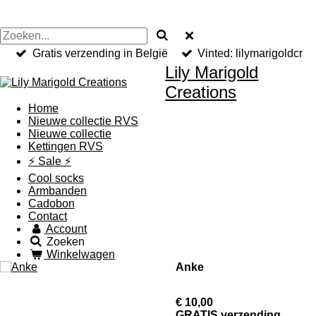
Gratis verzending in België
Vinted: lilymarigoldcr
Lily Marigold
Creations
Home
Nieuwe collectie RVS
Nieuwe collectie
Kettingen RVS
⚡️ Sale ⚡️
Cool socks
Armbanden
Cadobon
Contact
Account
Zoeken
Winkelwagen
Anke
€ 10,00
GRATIS verzending