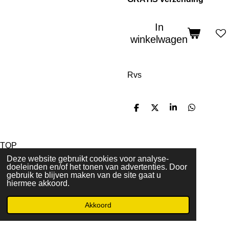
In
winkelwagen
Rvs
D
D
S
D
e
e
h
e
l
e
a
l
e
l
r
e
n
e
n
TOP
© 2023 - 2026 Lily Marigold Creations
Deze website gebruikt cookies voor analyse-
Powered by
JouwWeb
doeleinden en/of het tonen van advertenties. Door
gebruik te blijven maken van de site gaat u
hiermee akkoord.
Akkoord
E-mailadres
Facebook