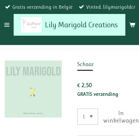
Gratis verzending in België
Vinted: lilymarigoldcr
Ga
direct
Lily Marigold Creations
naar
de
hoofdinhoud
Schaar
€ 2,50
GRATIS verzending
In
winkelwage