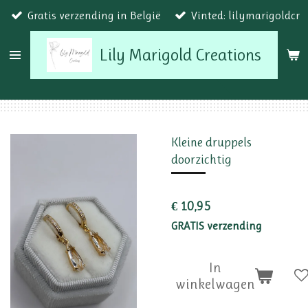
Gratis verzending in België
Vinted: lilymarigoldcr
Ga
direct
Lily Marigold Creations
naar
de
hoofdinhoud
Kleine druppels
doorzichtig
€ 10,95
GRATIS verzending
In
winkelwagen