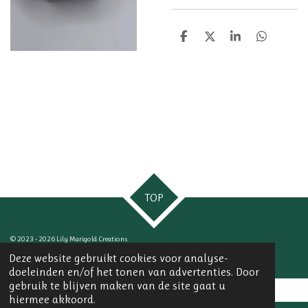
D
D
S
D
e
e
h
e
l
e
a
l
e
l
r
e
n
e
n
TOP
© 2023 - 2026 Lily Marigold Creations
Powered by
JouwWeb
Deze website gebruikt cookies voor analyse-
doeleinden en/of het tonen van advertenties. Door
gebruik te blijven maken van de site gaat u
hiermee akkoord.