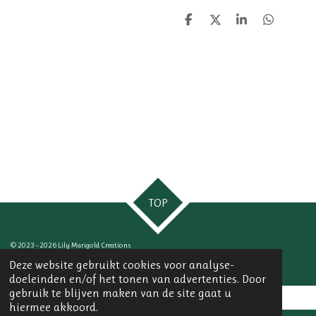
D
D
S
D
e
e
h
e
l
e
a
l
e
l
r
e
n
e
n
TOP
© 2023 - 2026 Lily Marigold Creations
Powered by
JouwWeb
Deze website gebruikt cookies voor analyse-
doeleinden en/of het tonen van advertenties. Door
gebruik te blijven maken van de site gaat u
hiermee akkoord.