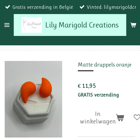
Gratis verzending in België
Vinted: lilymarigoldcr
Ga
direct
Lily Marigold Creations
naar
de
hoofdinhoud
Matte druppels oranje
€ 11,95
GRATIS verzending
In
winkelwagen