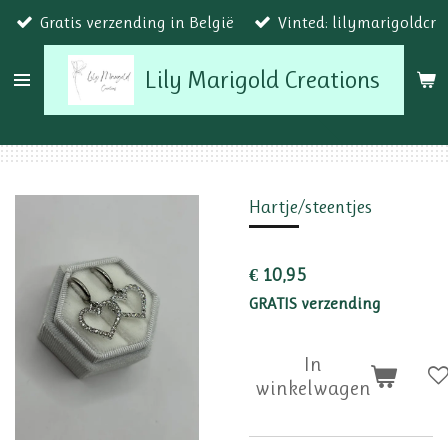
Gratis verzending in België
Vinted: lilymarigoldcr
Ga
direct
Lily Marigold Creations
naar
de
hoofdinhoud
Hartje/steentjes
€ 10,95
GRATIS verzending
In
winkelwagen