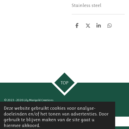
Stainless steel
D
D
S
D
e
e
h
e
l
e
a
l
e
l
r
e
n
e
n
TOP
© 2023 - 2026 Lily Marigold Creations
Powered by
JouwWeb
Deze website gebruikt cookies voor analyse-
doeleinden en/of het tonen van advertenties. Door
gebruik te blijven maken van de site gaat u
hiermee akkoord.