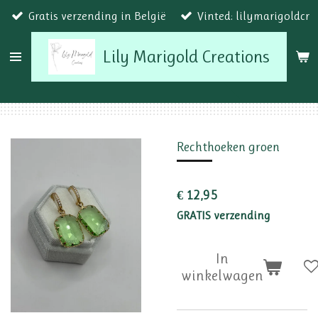
Gratis verzending in België
Vinted: lilymarigoldcr
Ga
direct
Lily Marigold Creations
naar
de
hoofdinhoud
Rechthoeken groen
€ 12,95
GRATIS verzending
In
winkelwagen