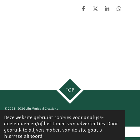
D
D
S
D
e
e
h
e
l
e
a
l
e
l
r
e
n
e
n
TOP
© 2023 - 2026 Lily Marigold Creations
Powered by
JouwWeb
Deze website gebruikt cookies voor analyse-
doeleinden en/of het tonen van advertenties. Door
gebruik te blijven maken van de site gaat u
hiermee akkoord.