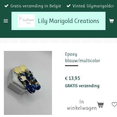
Gratis verzending in België
Vinted: lilymarigoldcr
Ga
direct
Lily Marigold Creations
naar
de
hoofdinhoud
Epoxy
blauw/multicolor
€ 13,95
GRATIS verzending
In
winkelwagen