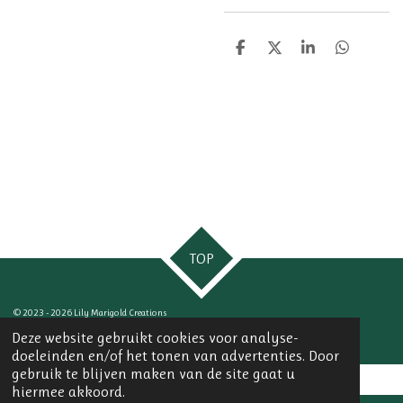
D
D
S
D
e
e
h
e
l
e
a
l
e
l
r
e
n
e
n
TOP
© 2023 - 2026 Lily Marigold Creations
Powered by
JouwWeb
Deze website gebruikt cookies voor analyse-
doeleinden en/of het tonen van advertenties. Door
gebruik te blijven maken van de site gaat u
hiermee akkoord.