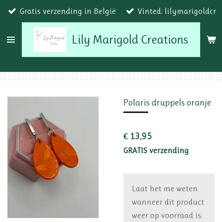
Gratis verzending in België
Vinted: lilymarigoldcr
Ga
direct
Lily Marigold Creations
naar
de
hoofdinhoud
Polaris druppels oranje
€ 13,95
GRATIS verzending
Laat het me weten
wanneer dit product
weer op voorraad is.