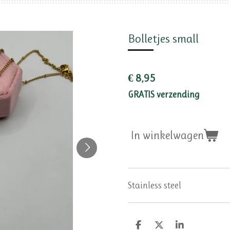
Bolletjes small
€ 8,95
GRATIS verzending
In winkelwagen
Stainless steel
D
D
S