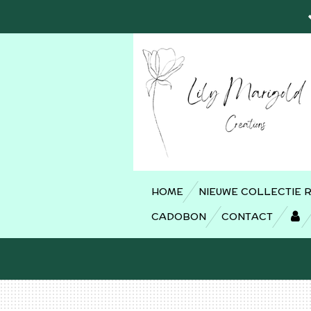
Ga
direct
naar
de
hoofdinhoud
HOME
NIEUWE COLLECTIE 
CADOBON
CONTACT