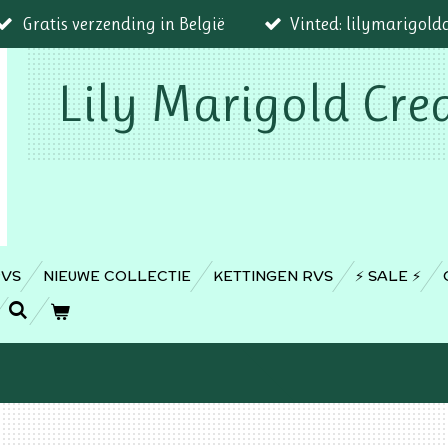
Gratis verzending in België
Vinted: lilymarigold
Lily Marigold Cre
RVS
NIEUWE COLLECTIE
KETTINGEN RVS
⚡️ SALE ⚡️