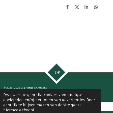
D
D
S
D
e
e
h
e
l
e
a
l
e
l
r
e
n
e
n
TOP
© 2023 - 2026 Lily Marigold Creations
Powered by
JouwWeb
Deze website gebruikt cookies voor analyse-
doeleinden en/of het tonen van advertenties. Door
gebruik te blijven maken van de site gaat u
hiermee akkoord.