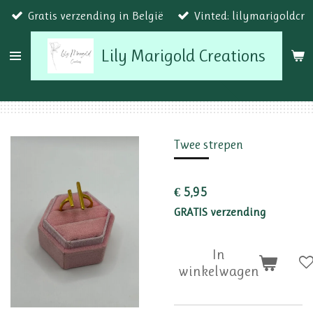
Gratis verzending in België
Vinted: lilymarigoldcr
Ga
direct
Lily Marigold Creations
naar
de
hoofdinhoud
Twee strepen
€ 5,95
GRATIS verzending
In
winkelwagen