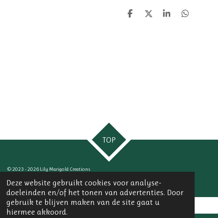
D
D
S
D
e
e
h
e
l
e
a
l
e
l
r
e
n
e
n
TOP
© 2023 - 2026 Lily Marigold Creations
Powered by
JouwWeb
Deze website gebruikt cookies voor analyse-
doeleinden en/of het tonen van advertenties. Door
gebruik te blijven maken van de site gaat u
hiermee akkoord.