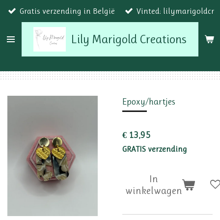
Gratis verzending in België
Vinted: lilymarigoldcr
Ga
direct
Lily Marigold Creations
naar
de
hoofdinhoud
Epoxy/hartjes
€ 13,95
GRATIS verzending
In
winkelwagen