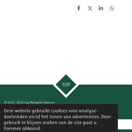
D
D
S
D
e
e
h
e
l
e
a
l
e
l
r
e
n
e
n
TOP
© 2023 - 2026 Lily Marigold Creations
Powered by
JouwWeb
Deze website gebruikt cookies voor analyse-
doeleinden en/of het tonen van advertenties. Door
gebruik te blijven maken van de site gaat u
hiermee akkoord.