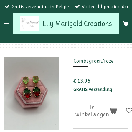
Gratis verzending in België
Vinted: lilymarigoldcr
Ga
direct
Lily Marigold Creations
naar
de
hoofdinhoud
Combi groen/roze
€ 13,95
GRATIS verzending
In
winkelwagen