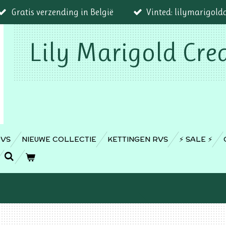
Gratis verzending in België
Vinted: lilymarigold
Lily Marigold Cre
RVS
NIEUWE COLLECTIE
KETTINGEN RVS
⚡️ SALE ⚡️