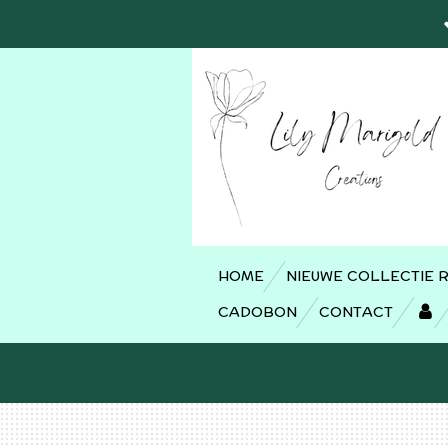
Ga
direct
naar
de
hoofdinhoud
HOME
NIEUWE COLLECTIE 
CADOBON
CONTACT