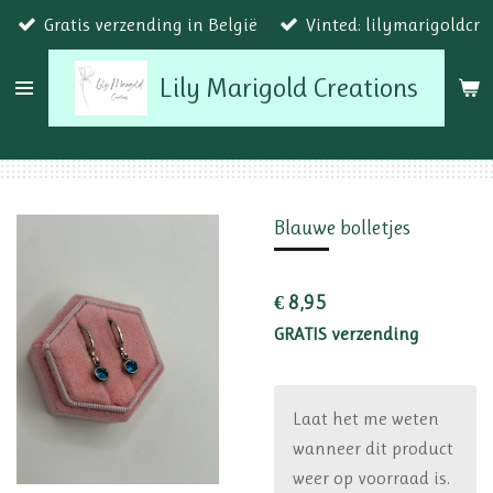
Gratis verzending in België
Vinted: lilymarigoldcr
Ga
direct
Lily Marigold Creations
naar
de
hoofdinhoud
Blauwe bolletjes
€ 8,95
GRATIS verzending
Laat het me weten
wanneer dit product
weer op voorraad is.