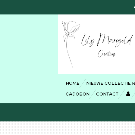
Ga
direct
naar
de
hoofdinhoud
HOME
NIEUWE COLLECTIE 
CADOBON
CONTACT