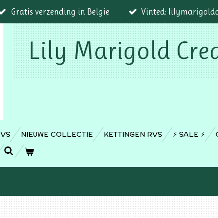
Gratis verzending in België
Vinted: lilymarigold
Lily Marigold Cre
RVS
NIEUWE COLLECTIE
KETTINGEN RVS
⚡️ SALE ⚡️