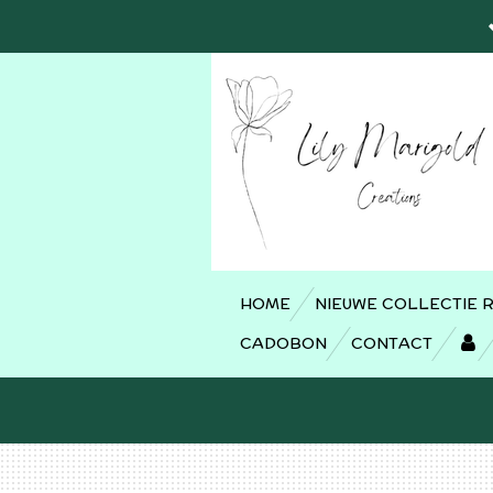
Ga
direct
naar
de
hoofdinhoud
HOME
NIEUWE COLLECTIE 
CADOBON
CONTACT