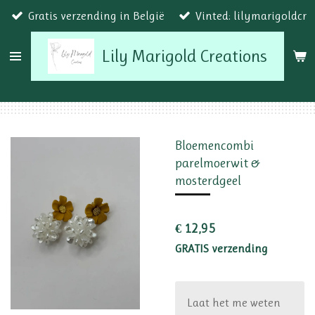
Gratis verzending in België
Vinted: lilymarigoldcr
Ga
direct
Lily Marigold Creations
naar
de
hoofdinhoud
Bloemencombi
parelmoerwit &
mosterdgeel
€ 12,95
GRATIS verzending
Laat het me weten