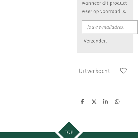
wanneer dit product
weer op voorraad is.
Verzenden
Uitverkocht
D
D
S
D
e
e
h
e
l
e
a
l
e
l
r
e
n
e
n
TOP