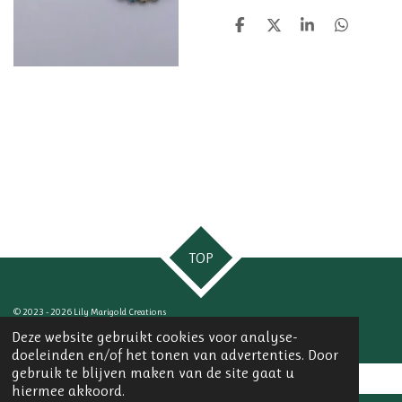
D
D
S
D
e
e
h
e
l
e
a
l
e
l
r
e
n
e
n
TOP
© 2023 - 2026 Lily Marigold Creations
Powered by
JouwWeb
Deze website gebruikt cookies voor analyse-
doeleinden en/of het tonen van advertenties. Door
gebruik te blijven maken van de site gaat u
hiermee akkoord.