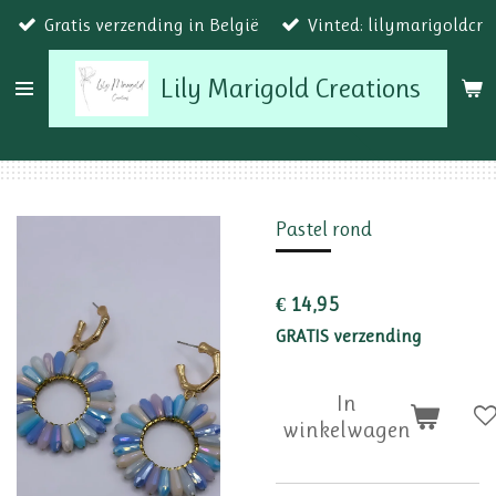
Gratis verzending in België
Vinted: lilymarigoldcr
Ga
direct
Lily Marigold Creations
naar
de
hoofdinhoud
Pastel rond
€ 14,95
GRATIS verzending
In
winkelwagen