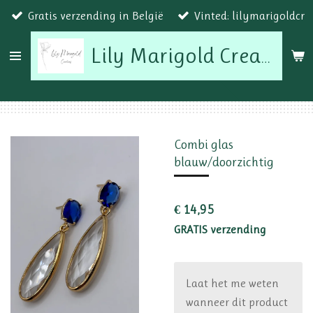
Gratis verzending in België
Vinted: lilymarigoldcr
Ga
direct
naar
Lily Marigold Creations
de
hoofdinhoud
Combi glas
blauw/doorzichtig
€ 14,95
GRATIS verzending
Laat het me weten
wanneer dit product