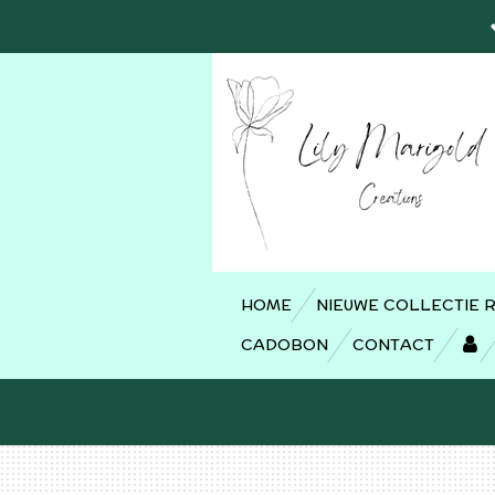
Ga
direct
naar
de
hoofdinhoud
HOME
NIEUWE COLLECTIE 
CADOBON
CONTACT