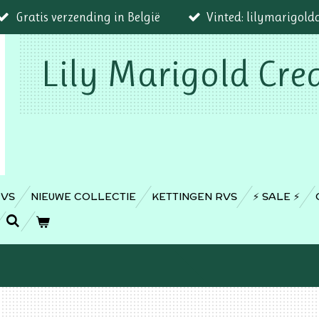
Gratis verzending in België
Vinted: lilymarigold
Lily Marigold Cre
RVS
NIEUWE COLLECTIE
KETTINGEN RVS
⚡️ SALE ⚡️