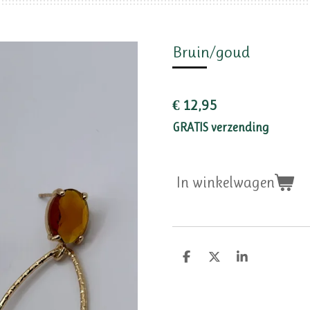
Bruin/goud
€ 12,95
GRATIS verzending
In winkelwagen
D
D
S
e
e
h
l
e
a
e
l
r