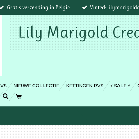
Gratis verzending in België
Vinted: lilymarigold
Lily Marigold Cre
RVS
NIEUWE COLLECTIE
KETTINGEN RVS
⚡️ SALE ⚡️