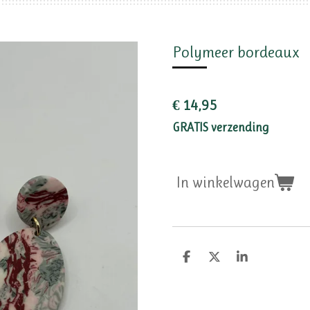
Polymeer bordeaux
€ 14,95
GRATIS verzending
In winkelwagen
D
D
S
e
e
h
l
e
a
e
l
r