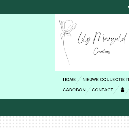
Ga
direct
naar
de
hoofdinhoud
HOME
NIEUWE COLLECTIE 
CADOBON
CONTACT