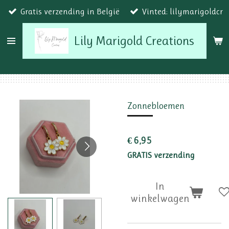
Gratis verzending in België
Vinted: lilymarigoldcr
Ga
direct
Lily Marigold Creations
naar
de
hoofdinhoud
Zonnebloemen
€ 6,95
GRATIS verzending
In
winkelwagen