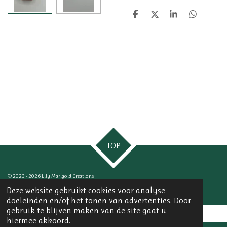
D
D
S
D
e
e
h
e
l
e
a
l
e
l
r
e
n
e
n
TOP
© 2023 - 2026 Lily Marigold Creations
Powered by
JouwWeb
Deze website gebruikt cookies voor analyse-
doeleinden en/of het tonen van advertenties. Door
gebruik te blijven maken van de site gaat u
hiermee akkoord.