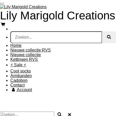
Ga
direct
Lily Marigold Creations
naar
de
hoofdinhoud
Home
Nieuwe collectie RVS
Nieuwe collectie
Kettingen RVS
⚡️ Sale ⚡️
Cool socks
Armbanden
Cadobon
Contact
Account