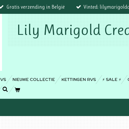
Gratis verzending in België
Vinted: lilymarigold
Lily Marigold Cre
RVS
NIEUWE COLLECTIE
KETTINGEN RVS
⚡️ SALE ⚡️