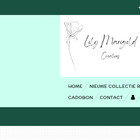
Ga
direct
naar
de
hoofdinhoud
HOME
NIEUWE COLLECTIE 
CADOBON
CONTACT