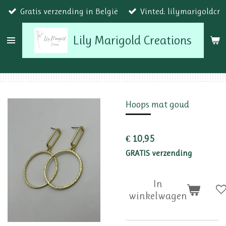
Gratis verzending in België
Vinted: lilymarigoldcr
Ga
direct
Lily Marigold Creations
naar
de
hoofdinhoud
Hoops mat goud
€ 10,95
GRATIS verzending
In
winkelwagen