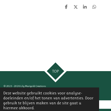
D
D
S
D
e
e
h
e
l
e
a
l
e
l
r
e
n
e
n
TOP
© 2023 - 2026 Lily Marigold Creations
Powered by
JouwWeb
Deze website gebruikt cookies voor analyse-
doeleinden en/of het tonen van advertenties. Door
gebruik te blijven maken van de site gaat u
hiermee akkoord.