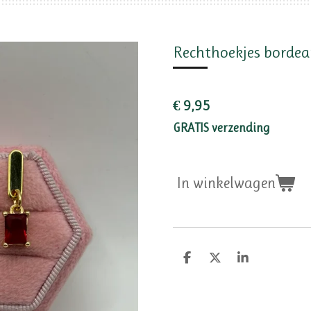
Rechthoekjes borde
€ 9,95
GRATIS verzending
In winkelwagen
D
D
S
e
e
h
l
e
a
e
l
r