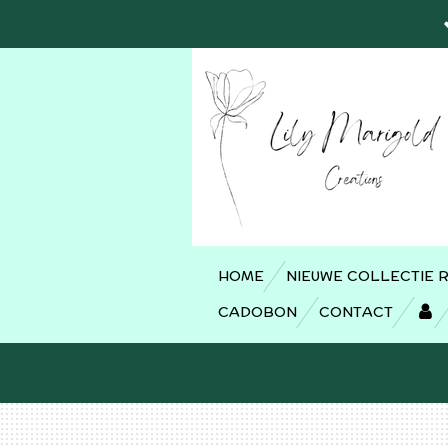
Ga
direct
naar
de
hoofdinhoud
HOME
NIEUWE COLLECTIE 
CADOBON
CONTACT