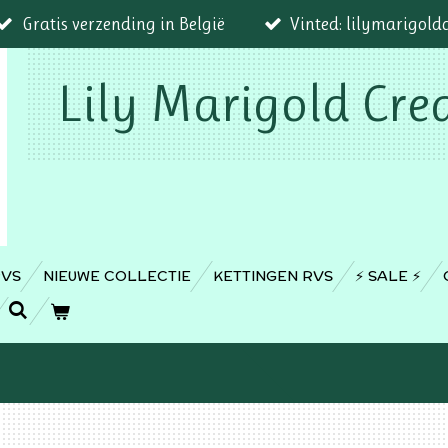
Gratis verzending in België
Vinted: lilymarigold
Lily Marigold Cre
RVS
NIEUWE COLLECTIE
KETTINGEN RVS
⚡️ SALE ⚡️