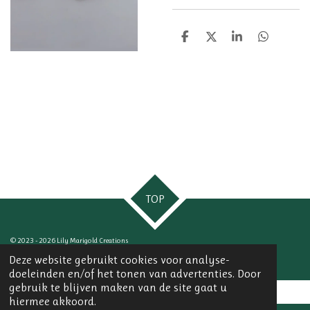
D
D
S
D
e
e
h
e
l
e
a
l
e
l
r
e
n
e
n
TOP
© 2023 - 2026 Lily Marigold Creations
Powered by
JouwWeb
Deze website gebruikt cookies voor analyse-
doeleinden en/of het tonen van advertenties. Door
gebruik te blijven maken van de site gaat u
hiermee akkoord.