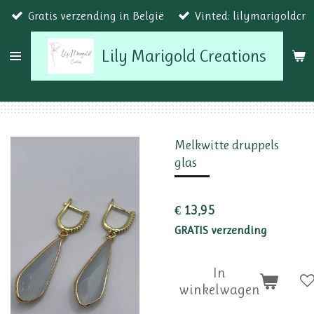
Gratis verzending in België
Vinted: lilymarigoldcr
Ga
direct
Lily Marigold Creations
naar
de
hoofdinhoud
Melkwitte druppels
glas
€ 13,95
GRATIS verzending
In
winkelwagen