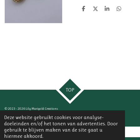
D
D
S
D
e
e
h
e
l
e
a
l
e
l
r
e
n
e
n
TOP
© 2023 - 2026 Lily Marigold Creations
Powered by
JouwWeb
Deze website gebruikt cookies voor analyse-
doeleinden en/of het tonen van advertenties. Door
gebruik te blijven maken van de site gaat u
hiermee akkoord.