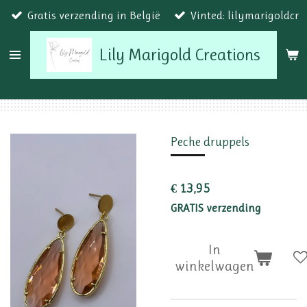
Gratis verzending in België
Vinted: lilymarigoldcr
Ga
direct
Lily Marigold Creations
naar
de
hoofdinhoud
Peche druppels
€ 13,95
GRATIS verzending
In
winkelwagen