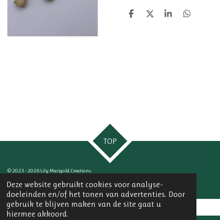
D
D
S
D
e
e
h
e
l
e
a
l
e
l
r
e
n
e
n
TOP
© 2023 - 2026 Lily Marigold Creations
Powered by
JouwWeb
Deze website gebruikt cookies voor analyse-
doeleinden en/of het tonen van advertenties. Door
gebruik te blijven maken van de site gaat u
hiermee akkoord.