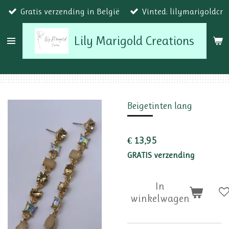
Gratis verzending in België
Vinted: lilymarigoldcr
Ga
direct
Lily Marigold Creations
naar
de
hoofdinhoud
Beigetinten lang
€ 13,95
GRATIS verzending
In
winkelwagen