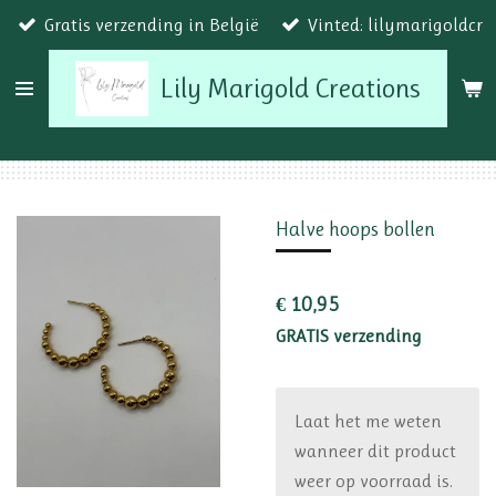
Gratis verzending in België
Vinted: lilymarigoldcr
Ga
direct
Lily Marigold Creations
naar
de
hoofdinhoud
Halve hoops bollen
€ 10,95
GRATIS verzending
Laat het me weten
wanneer dit product
weer op voorraad is.