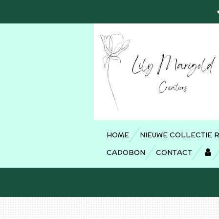
Ga
direct
naar
de
hoofdinhoud
HOME
NIEUWE COLLECTIE 
CADOBON
CONTACT