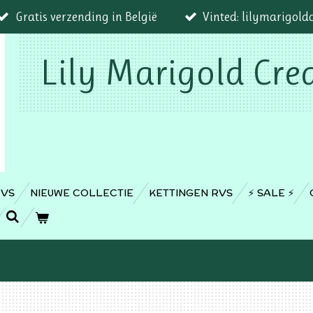
Gratis verzending in België
Vinted: lilymarigold
Lily Marigold Cre
RVS
NIEUWE COLLECTIE
KETTINGEN RVS
⚡️ SALE ⚡️