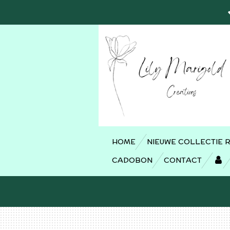
Ga
direct
naar
de
hoofdinhoud
HOME
NIEUWE COLLECTIE 
CADOBON
CONTACT