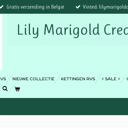
Gratis verzending in België
Vinted: lilymarigold
Lily Marigold Cre
RVS
NIEUWE COLLECTIE
KETTINGEN RVS
⚡️ SALE ⚡️