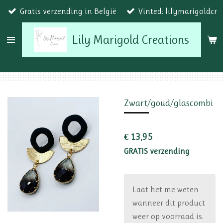
Gratis verzending in België
Vinted: lilymarigoldcr
Ga
direct
Lily Marigold Creations
naar
de
hoofdinhoud
Zwart/goud/glascombi
€ 13,95
GRATIS verzending
Laat het me weten
wanneer dit product
weer op voorraad is.